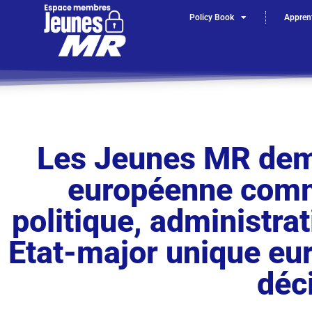
Policy Book
Apprent
Les Jeunes MR dem
européenne comm
politique, administrat
Etat-major unique eur
déci