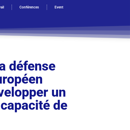
ail
Conférences
Event
a défense
uropéen
évelopper un
 capacité de