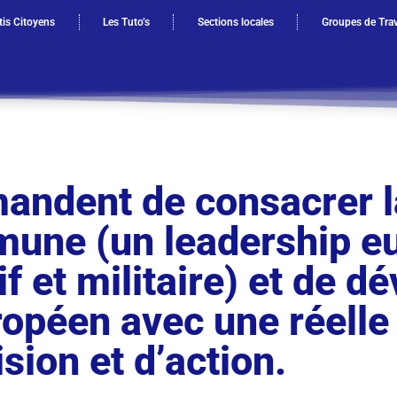
is Citoyens
Les Tuto’s
Sections locales
Groupes de Trav
andent de consacrer l
une (un leadership e
if et militaire) et de d
opéen avec une réelle
sion et d’action.