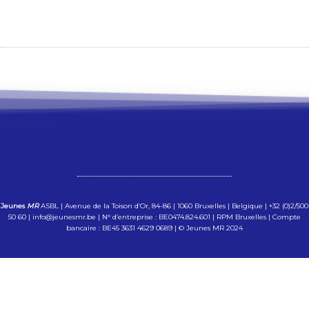
Jeunes
MR
ASBL | Avenue de la Toison d’Or, 84-86 | 1060 Bruxelles | Belgique | +32 (0)2/500
50 60 | info@jeunesmr.be | N° d’entreprise : BE0474.824.601 | RPM Bruxelles | Compte
bancaire : BE45 3631 4629 0689 | © Jeunes MR 2024