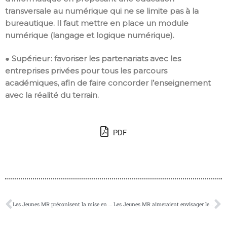
transversale au numérique qui ne se limite pas à la
bureautique. Il faut mettre en place un module
numérique (langage et logique numérique).
● Supérieur : favoriser les partenariats avec les
entreprises privées pour tous les parcours
académiques, afin de faire concorder l’enseignement
avec la réalité du terrain.
PDF
Les Jeunes MR préconisent la mise en place d’une formation continue sur le numérique pour les enseignants en fonction. Le matériel nécessaire à l’application de cette formation dans leurs cours doit leur être également fourni.
Les Jeunes MR aimeraient envisager le smartphone et les autres appareils numériques comme des outils de travail. Ces appareils sont les bienvenus à l’école mais sont soumis à une charte précise d’utilisation afin d’éviter toute dérive.