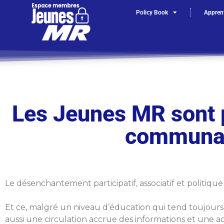
Policy Book
Apprent
Les Jeunes MR sont 
communal 
Le désenchantement participatif, associatif et politiqu
Et ce, malgré un niveau d’éducation qui tend toujours
aussi une circulation accrue des informations et une ac