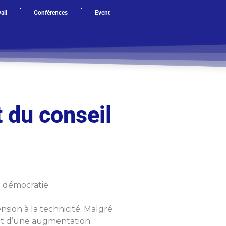
ail
Conférences
Event
 du conseil
e démocratie.
sion à la technicité. Malgré
stat d’une augmentation