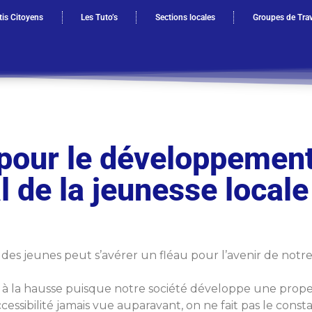
is Citoyens
Les Tuto’s
Sections locales
Groupes de Trav
pour le développement
de la jeunesse locale
e des jeunes peut s’avérer un fléau pour l’avenir de notr
 à la hausse puisque notre société développe une propen
cessibilité jamais vue auparavant, on ne fait pas le con