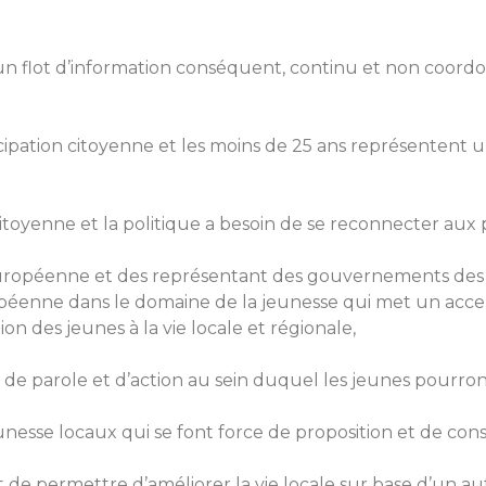
s un flot d’information conséquent, continu et non coord
icipation citoyenne et les moins de 25 ans représentent u
 citoyenne et la politique a besoin de se reconnecter au
 Européenne et des représentant des gouvernements des
opéenne dans le domaine de la jeunesse qui met un accent
on des jeunes à la vie locale et régionale,
e parole et d’action au sein duquel les jeunes pourront ê
nesse locaux qui se font force de proposition et de cons
et de permettre d’améliorer la vie locale sur base d’un au