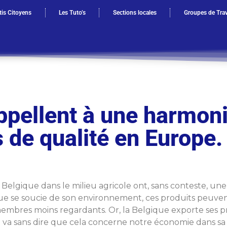
is Citoyens
Les Tuto’s
Sections locales
Groupes de Trav
pellent à une harmoni
 de qualité en Europe.
lgique dans le milieu agricole ont, sans conteste, une 
que se soucie de son environnement, ces produits peuven
membres moins regardants. Or, la Belgique exporte ses p
l va sans dire que cela concerne notre économie dans sa 