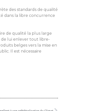
rète des standards de qualité
ité dans la libre concurrence
e de qualité la plus large
de lui enlever tout libre-
oduits belges vers la mise en
ic. Il est nécessaire
ellent à une refédéralisation du Climat.