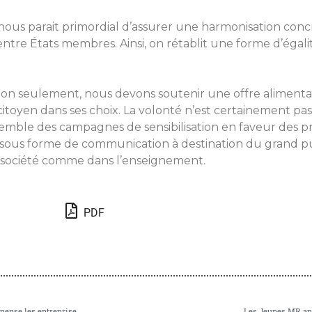
nous parait primordial d’assurer une harmonisation conc
 entre États membres. Ainsi, on rétablit une forme d’égal
Non seulement, nous devons soutenir une offre alimentair
toyen dans ses choix. La volonté n’est certainement pas 
emble des campagnes de sensibilisation en faveur des pr
 sous forme de communication à destination du grand publ
la société comme dans l’enseignement.
PDF
Les Jeunes MR souhaitent développer plus encore le label certifiant qui récompense les entreprises/PME/ indépendants respectant les normes relatives à la protection des données. De plus, il est impératif de s’assurer à fréquence régulière que ce label, et les acteurs qui l’obtiennent, restent en lien avec les évolutions technologiques et normatives.
Les Jeunes MR app