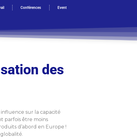
ail
Conférences
Event
sation des
influence sur la capacité
t parfois être moins
roduits d’abord en Europe !
globalité.