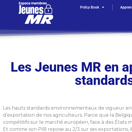
Policy Book
Apprent
Les Jeunes MR en ap
standards
Les hauts standards environnementaux de vigueur en Be
d’exportation de nos agriculteurs. Parce que la Belgi
compétitifs sur le marché européen, face à des États 
Et comme son PIB repose au 2/3 sur ses exportations, i