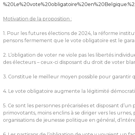
%20Le%20vote%20obligatoire%20en%20Belgique.%
Motivation de la proposition :
1. Pour les futures élections de 2024, la réforme institu
pensons fermement que le vote obligatoire est le garant 
2. L’obligation de voter ne viole pas les libertés indi
des électeurs – ceux-ci disposant du droit de voter bla
3. Constitue le meilleur moyen possible pour garantir q
4. Le vote obligatoire augmente la légitimité démocrat
5. Ce sont les personnes précarisées et disposant d’un 
primovotants, moins enclins à se diriger vers les urnes,
organisations de jeunesse politique en général, d’intére
6. Les partisans de l’obligation de vote y voyaient un 