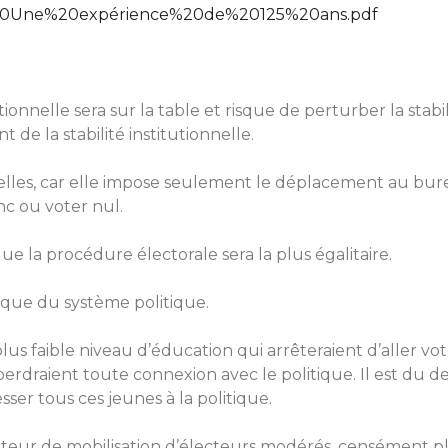
20Une%20expérience%20de%20125%20ans.pdf
tionnelle sera sur la table et risque de perturber la stab
de la stabilité institutionnelle.
viduelles, car elle impose seulement le déplacement au bu
nc ou voter nul.
ue la procédure électorale sera la plus égalitaire.
ique du système politique.
plus faible niveau d’éducation qui arrêteraient d’aller v
 perdraient toute connexion avec le politique. Il est du 
sser tous ces jeunes à la politique.
facteur de mobilisation d’électeurs modérés, censément plu