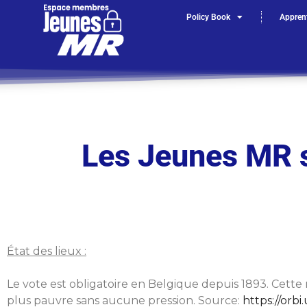
Policy Book
Apprent
Les Jeunes MR s
État des lieux :
Le vote est obligatoire en Belgique depuis 1893. Cette 
plus pauvre sans aucune pression. Source:
https://or