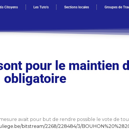
is Citoyens
Les Tuto’s
Sections locales
Groupes de Trav
ont pour le maintien d
obligatoire
mesure avait pour but de rendre possible le vote de tous
bi.uliege.be/bitstream/2268/228484/3/BOUHON%20%28