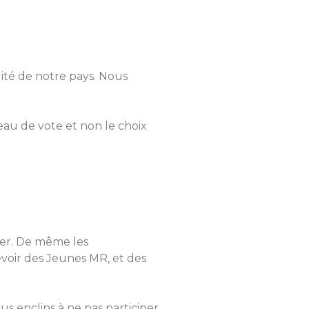
ilité de notre pays. Nous
reau de vote et non le choix
oter. De même les
devoir des Jeunes MR, et des
s enclins à ne pas participer,